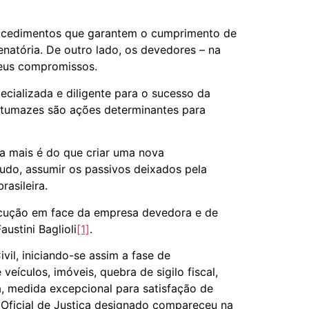
procedimentos que garantem o cumprimento de
enatória. De outro lado, os devedores – na
seus compromissos.
ecializada e diligente para o sucesso da
ntumazes são ações determinantes para
da mais é do que criar uma nova
tudo, assumir os passivos deixados pela
rasileira.
xecução em face da empresa devedora e de
ustini Baglioli
[1]
.
il, iniciando-se assim a fase de
eículos, imóveis, quebra de sigilo fiscal,
, medida excepcional para satisfação de
 Oficial de Justiça designado compareceu na