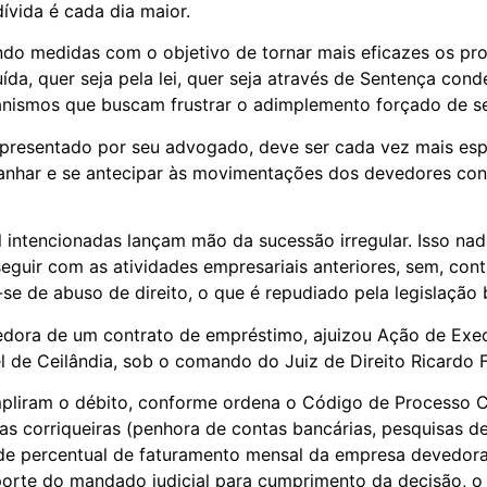
ívida é cada dia maior.
tando medidas com o objetivo de tornar mais eficazes os 
da, quer seja pela lei, quer seja através de Sentença cond
nismos que buscam frustrar o adimplemento forçado de 
representado por seu advogado, deve ser cada vez mais esp
anhar e se antecipar às movimentações dos devedores co
l intencionadas lançam mão da sucessão irregular. Isso na
seguir com as atividades empresariais anteriores, sem, con
e de abuso de direito, o que é repudiado pela legislação b
 credora de um contrato de empréstimo, ajuizou Ação de E
el de Ceilândia, sob o comando do Juiz de Direito Ricardo Fa
liram o débito, conforme ordena o Código de Processo Civ
as corriqueiras (penhora de contas bancárias, pesquisas de v
 de percentual de faturamento mensal da empresa devedora
porte do mandado judicial para cumprimento da decisão, o